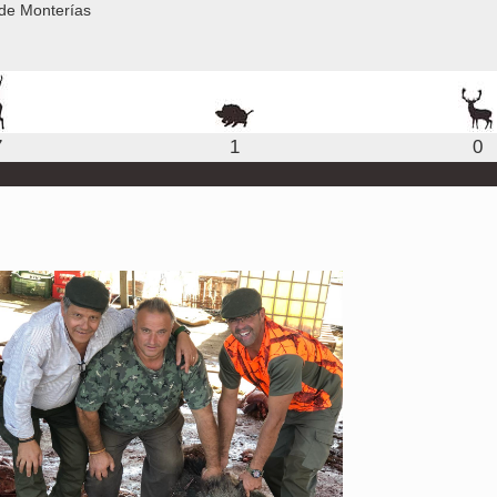
de Monterías
7
1
0