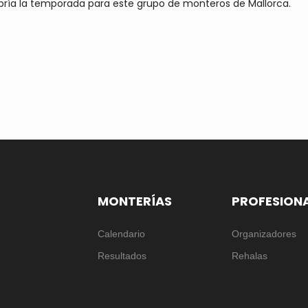
 abría la temporada para este grupo de monteros de Mallorca.
MONTERÍAS
PROFESION
Calendario
Organizadores
Resultados
Rehalas