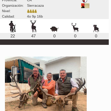
Organización:
Sierracaza
Nivel:
Calidad:
4o 9p 16b
22
47
0
0
0