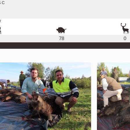
S C
78
0