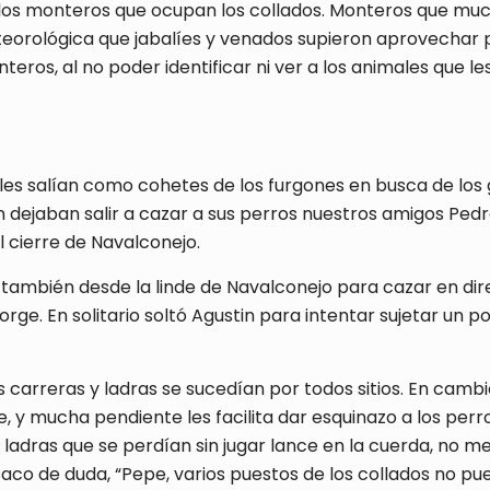
n los monteros que ocupan los collados. Monteros que muc
eorológica que jabalíes y venados supieron aprovechar p
nteros, al no poder identificar ni ver a los animales que
sales salían como cohetes de los furgones en busca de los 
n dejaban salir a cazar a sus perros nuestros amigos Pedro
 cierre de Navalconejo.
ambién desde la linde de Navalconejo para cazar en direc
rge. En solitario soltó Agustin para intentar sujetar un p
s carreras y ladras se sucedían por todos sitios. En cambi
 mucha pendiente les facilita dar esquinazo a los perro
 ladras que se perdían sin jugar lance en la cuerda, no me
saco de duda, “Pepe, varios puestos de los collados no pued