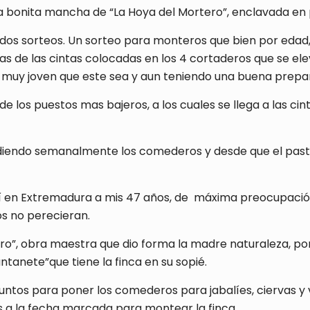
bonita mancha de “La Hoya del Mortero”, enclavada en pl
 dos sorteos. Un sorteo para monteros que bien por edad,
has de las cintas colocadas en los 4 cortaderos que se el
muy joven que este sea y aun teniendo una buena prepara
 de los puestos mas bajeros, a los cuales se llega a las ci
iendo semanalmente los comederos y desde que el pasto s
í en Extremadura a mis 47 años, de máxima preocupación
os no perecieran.
ro”, obra maestra que dio forma la madre naturaleza, po
ntanete”que tiene la finca en su sopié.
ntos para poner los comederos para jabalíes, ciervas 
 a la fecha marcada para montear la finca.