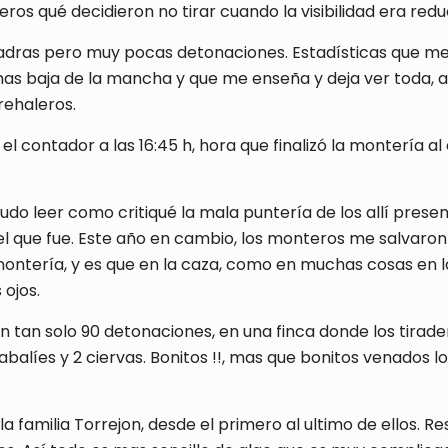
os qué decidieron no tirar cuando la visibilidad era redu
adras pero muy pocas detonaciones. Estadísticas que me
mas baja de la mancha y que me enseña y deja ver toda, 
rehaleros.
 contador a las 16:45 h, hora que finalizó la montería a
 pudo leer como critiqué la mala puntería de los allí pre
l que fue. Este año en cambio, los monteros me salvaron
ontería, y es que en la caza, como en muchas cosas en la
ojos.
n tan solo 90 detonaciones, en una finca donde los tirade
jabalíes y 2 ciervas. Bonitos !!, mas que bonitos venados l
amilia Torrejon, desde el primero al ultimo de ellos. Resp