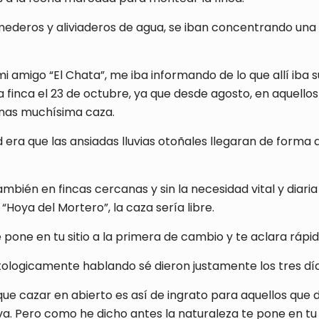
omederos y aliviaderos de agua, se iban concentrando un
amigo “El Chata”, me iba informando de lo que allí iba 
a finca el 23 de octubre, ya que desde agosto, en aquel
rnas muchísima caza.
d era que las ansiadas lluvias otoñales llegaran de forma
mbién en fincas cercanas y sin la necesidad vital y diari
Hoya del Mortero”, la caza sería libre.
te pone en tu sitio a la primera de cambio y te aclara rá
tologicamente hablando sé dieron justamente los tres d
e cazar en abierto es así de ingrato para aquellos que d
va. Pero como he dicho antes la naturaleza te pone en tu 