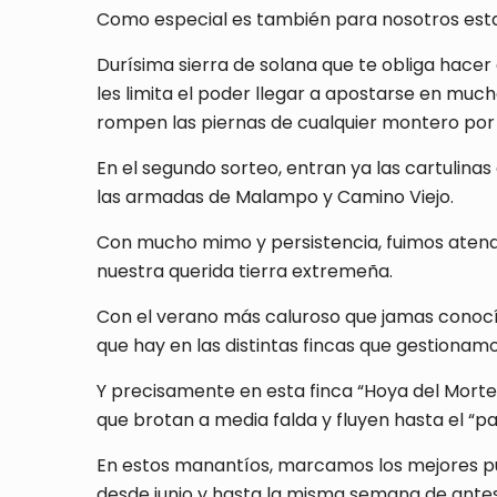
Como especial es también para nosotros esta 
Durísima sierra de solana que te obliga hacer
les limita el poder llegar a apostarse en muc
rompen las piernas de cualquier montero por 
En el segundo sorteo, entran ya las cartulinas
las armadas de Malampo y Camino Viejo.
Con mucho mimo y persistencia, fuimos atend
nuestra querida tierra extremeña.
Con el verano más caluroso que jamas conoc
que hay en las distintas fincas que gestionam
Y precisamente en esta finca “Hoya del Morte
que brotan a media falda y fluyen hasta el “pa
En estos manantíos, marcamos los mejores pu
desde junio y hasta la misma semana de antes