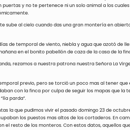
 sin puertas y no te pertenece ni un solo animal a los cua
nómicamente.
 sube al cielo cuando das una gran montería en abierto. Y 
días de temporal de viento, niebla y agua que azotó de lle
 mañana en el bonito pabellón de caza de la casa de la fin
da, rezamos a nuestra patrona nuestra Señora La Virge
emporal previo, pero se torció un poco mas al tener que
ban con la finca por culpa de seguir los mapas que la t
“lía parda”.
as la que pudimos vivir el pasado domingo 23 de octubre. 
ocupaban los puestos mas altos de los cortaderos. En ca
n el resto de los monteros. Con estos datos, aquellos q