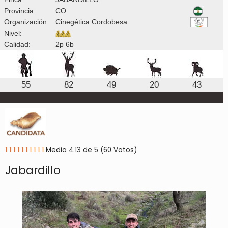
Provincia:
CO
Organización:
Cinegética Cordobesa
Nivel:
Calidad:
2p 6b
55
82
49
20
43
1
1
1
1
1
1
1
1
1
1
Media 4.13 de 5 (60 Votos)
Jabardillo