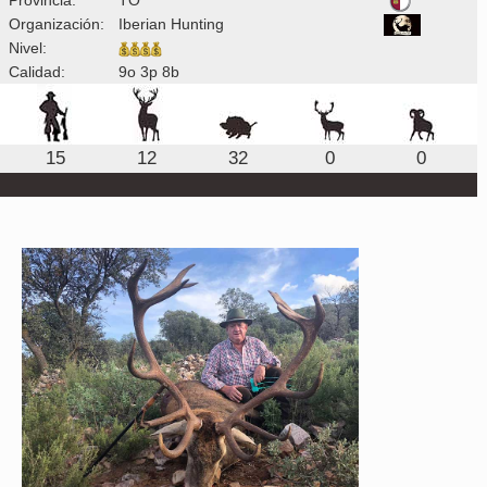
Organización:
Iberian Hunting
Nivel:
Calidad:
9o 3p 8b
15
12
32
0
0