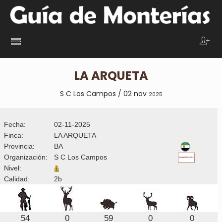
LA ARQUETA
S C Los Campos / 02 nov
2025
Fecha:
02-11-2025
Finca:
LA ARQUETA
Provincia:
BA
Organización:
S C Los Campos
Nivel:
Calidad:
2b
54
0
59
0
0