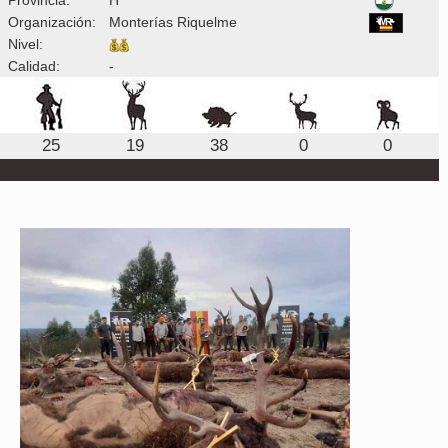
Organización:
Monterías Riquelme
Nivel:
Calidad:
-
25
19
38
0
0