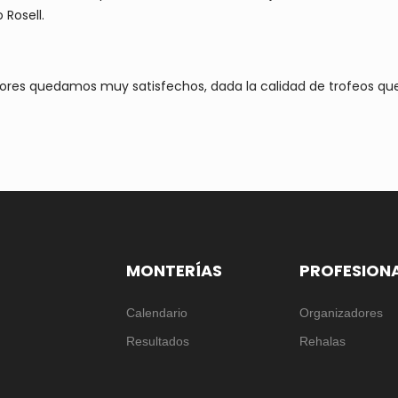
 Rosell.
adores quedamos muy satisfechos, dada la calidad de trofeos qu
MONTERÍAS
PROFESION
Calendario
Organizadores
Resultados
Rehalas