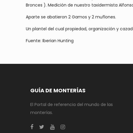
Bronces ). Medición de nuestro taxidermista Alfonso
Aparte se abatieron 2 Gamos y 2 muflones.
Un plantel del cual propiedad, organización y caz
Fuente: Iberian Hunting
GUÍA DE MONTERÍAS
El Portal de referencia del mundo de las
monterías.