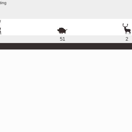
ting
51
2