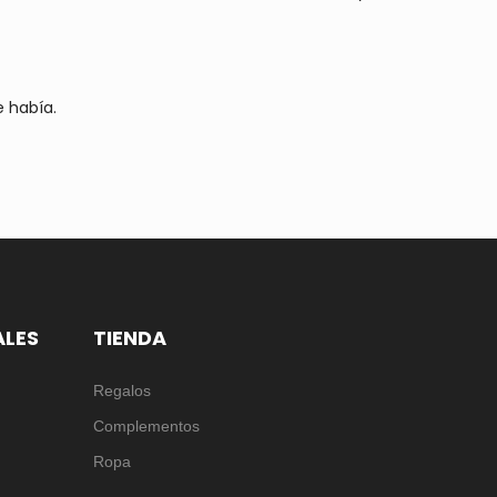
e había.
ALES
TIENDA
Regalos
Complementos
Ropa