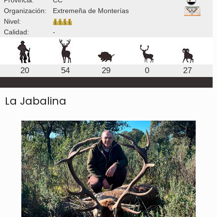
Organización:
Extremeña de Monterías
Nivel:
Calidad:
-
20
54
29
0
27
La Jabalina