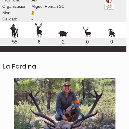
Organización:
Miguel Román SC
Nivel:
Calidad:
-
55
6
2
0
0
La Pardina