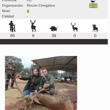
Organización:
Rincón Cinegético
Nivel:
Calidad:
-
65
6
39
0
0