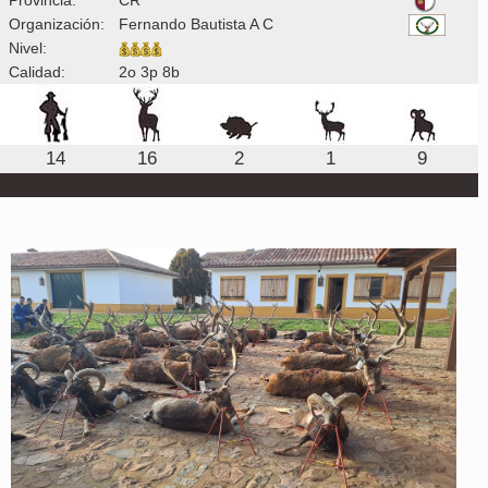
Organización:
Fernando Bautista A C
Nivel:
Calidad:
2o 3p 8b
14
16
2
1
9