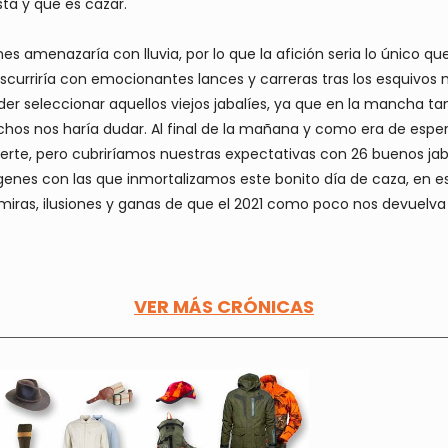
ta y que es cazar.
s amenazaría con lluvia, por lo que la afición seria lo único qu
curriría con emocionantes lances y carreras tras los esquivos 
oder seleccionar aquellos viejos jabalíes, ya que en la mancha
s nos haría dudar. Al final de la mañana y como era de esperar
rte, pero cubriríamos nuestras expectativas con 26 buenos jaba
enes con las que inmortalizamos este bonito día de caza, en es
 miras, ilusiones y ganas de que el 2021 como poco nos devuelv
VER MÁS CRÓNICAS