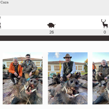
 Caza
26
0