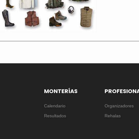
MONTERÍAS
PROFESION
Calendario
Organizadores
Resultados
Rehalas