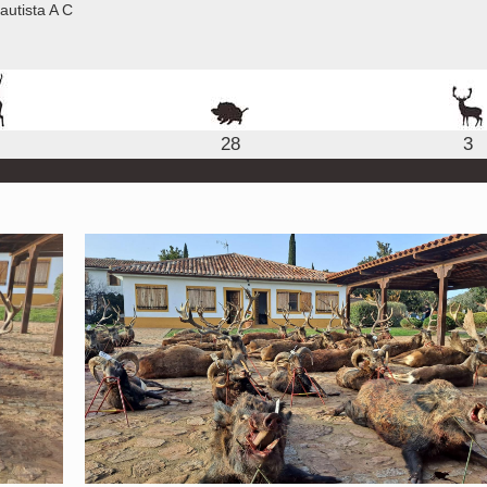
utista A C
28
3