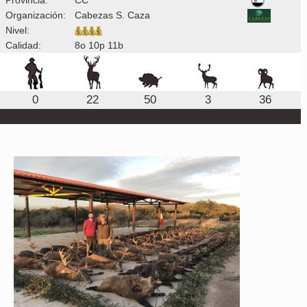
Organización:
Cabezas S. Caza
Nivel:
Calidad:
8o 10p 11b
0
22
50
3
36