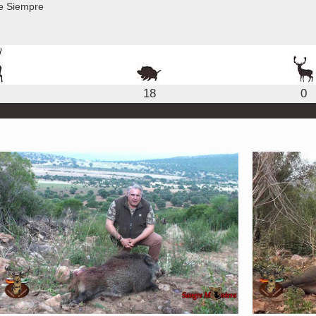
e Siempre
18
0