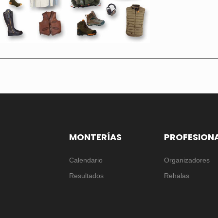
MONTERÍAS
PROFESION
Calendario
Organizadores
Resultados
Rehalas