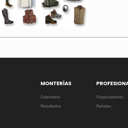
MONTERÍAS
PROFESION
Calendario
Organizadores
Resultados
Rehalas