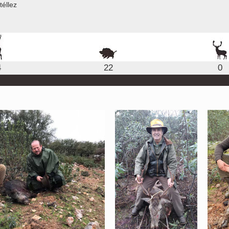
téllez
4
22
0