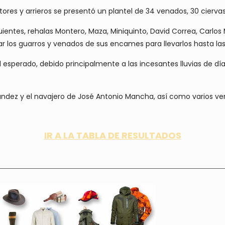
ostores y arrieros se presentó un plantel de 34 venados, 30 ciervas
iguientes, rehalas Montero, Maza, Miniquinto, David Correa, Carlos
r los guarros y venados de sus encames para llevarlos hasta la
esperado, debido principalmente a las incesantes lluvias de dí
rnández y el navajero de José Antonio Mancha, así como varios v
IR A LA TABLA DE RESULTADOS