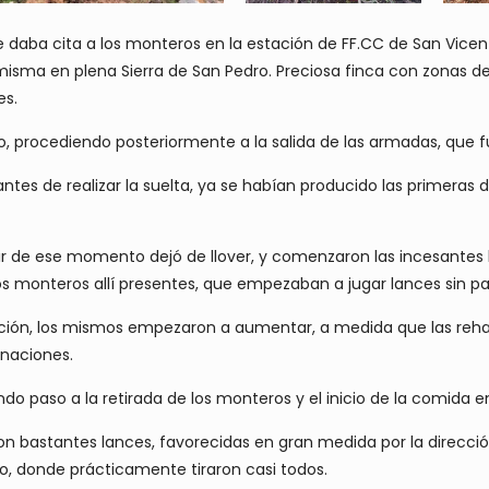
 se daba cita a los monteros en la estación de FF.CC de San Vicen
misma en plena Sierra de San Pedro. Preciosa finca con zonas de
es.
teo, procediendo posteriormente a la salida de las armadas, qu
ntes de realizar la suelta, ya se habían producido las primeras
 partir de ese momento dejó de llover, y comenzaron las incesant
s monteros allí presentes, que empezaban a jugar lances sin pa
inución, los mismos empezaron a aumentar, a medida que las reha
naciones.
ando paso a la retirada de los monteros y el inicio de la comida e
n bastantes lances, favorecidas en gran medida por la direcció
no, donde prácticamente tiraron casi todos.