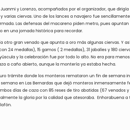
 Juanmi y Lorenzo, acompañados por el organizador, que dirigía
y varias ciervas. Uno de los lances a navajero fue sencillamen
armada. Las defensas del macareno piden metro, pues apuntan a
o en una jornada histórica para recordar.
tía otro gran venado que apunta a oro más algunas ciervas. Y as
(con 24 medallas), 15 gamos ( 2 medallas), 31 jabalíes y 180 cier
úscula y la celebración fue por todo lo alto. No era para menos
aza a caño abierto, aunque la montería ya estaba hecha.
puro trámite donde los monteros remataron un fin de semana ino
de semana en Las Bernardas que dejó monteros inmensamente fel
 ambos días de caza con 85 reses de tiro abatidas (67 venados y
ralmente la gloria por la calidad que atesoraba. Enhorabuena a
lafón.