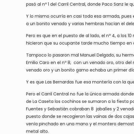
pasó al nº 1 del Carril Central, donde Paco Sanz le
Y lo mismo ocurría en casi toda esa armada, pues e
a un bonito venado y varias hembras hacían el dele
Pero es que en el puesto de al lado, el nº 4, a los
hicieron que su ocupante tarde mucho tiempo en ol
Tampoco lo pasaron mal Manuel Delgado, su herman
Emilio Caro en el nº 8, con un venado oro, otro del 
venado oro y un bonito gamo echaba un primer día
Y es que Las Bernardas fue esa montería con la q
Pero el Carril Central no fue la única armada donde
de La Caseta los cochinos se sumaron a la fiesta p
Fuentes y Sebastián cobraban 8 jabalíes y 2 venados
puesto donde se recogieron las vainas de dos cajas 
venía pinchado en una mano y el montero demostró
metal alto.