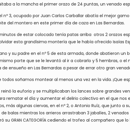
 quitaba a la mancha el primer orazo de 24 puntas, un venado espe
l nº 3, ocupado por Juan Carlos Carballar abatía el mejor gamo
ite del montero en este primer día de caza en Las Bernardas.
 10 minutos de estar colocado tenía patas arriba otros 2 orazos e
vidar esta grandísima montería que le había ofrecido Isaías Es
o y su padre en el nº 5 de esta armada, donde abatieron un b
mismo porte que se le levantó al ir a cobrarlo y 5 hembras, o el
 de ensueño en Las Bernardas a pesar de errar otro gran venad
ue todos soñamos montear al menos una vez en la vida. ¡Que es
 reinó la euforia y se multiplicaban los lances sobre grandes v
ara rematar el día y aumentar el delirio colectivo en el que no
, más algunas ciervas, en el nº 2, o Antonio Ruíz, que junto a su
de balas mientras los arrieros arrastraban 3 jabalíes, 2 venados
 su GRAN CATEGORÍA cediendo el trofeo al compañero que lo hi