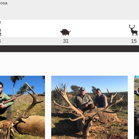
nosa
3
31
15