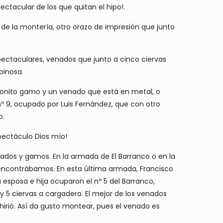
ctacular de los que quitan el hipo!.
 de la montería, otro orazo de impresión que junto
spectaculares, venados que junto a cinco ciervas
pinosa.
onito gamo y un venado que está en metal, o
 nº 9, ocupado por Luis Fernández, que con otro
o.
pectáculo Dios mío!
enados y gamos. En la armada de El Barranco o en la
s encontrábamos. En esta última armada, Francisco
 esposa e hija ocuparon el nº 5 del Barranco,
 y 5 ciervas a cargadero. El mejor de los venados
rió. Así da gusto montear, pues el venado es