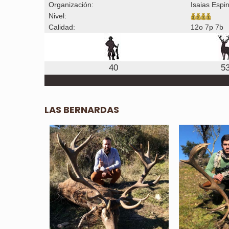
Organización:
Isaias Espi
Nivel:
Calidad:
12o 7p 7b
40
5
LAS BERNARDAS