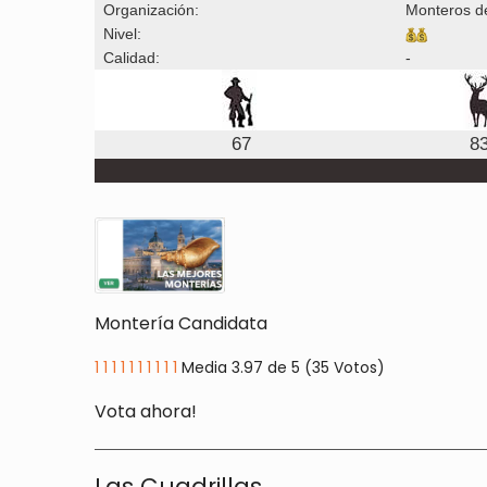
Organización:
Monteros d
Nivel:
Calidad:
-
67
8
Montería Candidata
1
1
1
1
1
1
1
1
1
1
Media 3.97 de 5 (35 Votos)
Vota ahora!
Las Cuadrillas