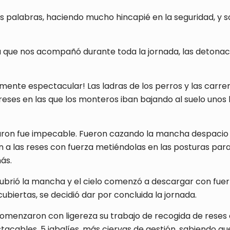
s palabras, haciendo mucho hincapié en la seguridad, y s
na que nos acompañó durante toda la jornada, las detona
emente espectacular! Las ladras de los perros y las carrer
reses en las que los monteros iban bajando al suelo unos
aron fue impecable. Fueron cazando la mancha despacio y 
tían a las reses con fuerza metiéndolas en las posturas par
ás.
 cubrió la mancha y el cielo comenzó a descargar con fue
biertas, se decidió dar por concluida la jornada.
comenzaron con ligereza su trabajo de recogida de reses
cables, 5 jabalíes, más ciervas de gestión, sabiendo q