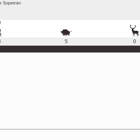
e Sopetrán
3
5
0