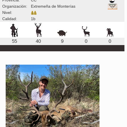
Organización:
Extremeña de Monterías
Nivel:
Calidad:
1b
55
40
9
0
0