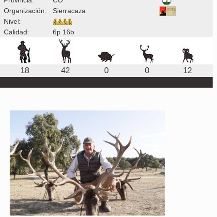
Organización:
Sierracaza
Nivel:
Calidad:
6p 16b
18
42
0
0
12