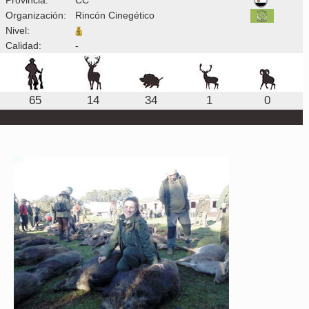
Organización:
Rincón Cinegético
Nivel:
Calidad:
-
65
14
34
1
0