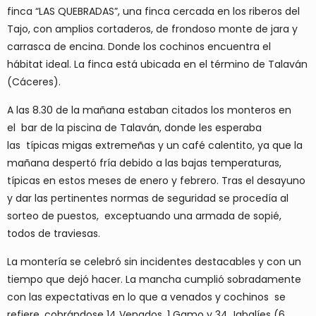
finca “LAS QUEBRADAS”, una finca cercada en los riberos del
Tajo, con amplios cortaderos, de frondoso monte de jara y
carrasca de encina. Donde los cochinos encuentra el
hábitat ideal. La finca está ubicada en el término de Talaván
(Cáceres).
A las 8.30 de la mañana estaban citados los monteros en
el bar de la piscina de Talaván, donde les esperaba
las típicas migas extremeñas y un café calentito, ya que la
mañana despertó fría debido a las bajas temperaturas,
típicas en estos meses de enero y febrero. Tras el desayuno
y dar las pertinentes normas de seguridad se procedía al
sorteo de puestos, exceptuando una armada de sopié,
todos de traviesas.
La montería se celebró sin incidentes destacables y con un
tiempo que dejó hacer. La mancha cumplió sobradamente
con las expectativas en lo que a venados y cochinos se
refiere, cobrándose 14 Venados, 1 Gamo y 34 Jabalíes (6