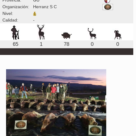
Organización:
Herranz S C
Nivel:
Calidad:
-
65
1
78
0
0