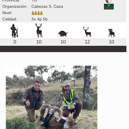
Organización:
Cabezas S. Caza
Nivel:
Calidad:
3o 4p 5b
0
10
10
12
10