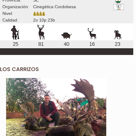
Organización:
Cinegética Cordobesa
Nivel:
Calidad:
2o 10p 23b
25
81
40
16
23
LOS CARRIZOS