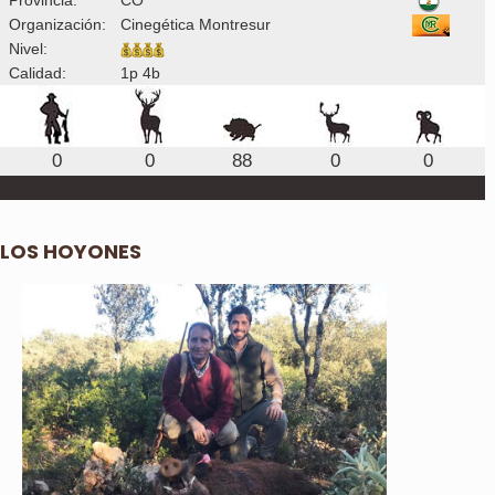
Organización:
Cinegética Montresur
Nivel:
Calidad:
1p 4b
0
0
88
0
0
LOS HOYONES