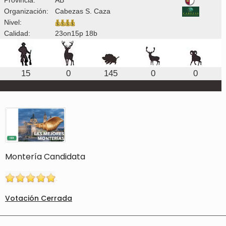
Organización:
Cabezas S. Caza
Nivel:
Calidad:
23on15p 18b
15
0
145
0
0
Montería Candidata
Votación Cerrada