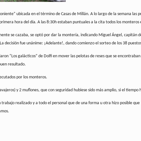
niente” ubicada en el término de Casas de Millán. A lo largo de la semana las pre
rimera hora del día. A las 8:30h estaban puntuales a la cita todos los monteros e
nte se cazaba, se optó por dar la montería, indicando Miguel Ángel, capitán de l
La decisión fue unánime: ¡Adelante!, dando comienzo el sorteo de los 38 puestos 
daron “Los galácticos” de Dolfi en mover las pelotas de reses que se encontraban
buen resultado.
jecutados por los monteros.
navajeros) y 2 muflones, que con seguridad hubiese sido más amplio, si el tiemp
an trabajo realizado y a todo el personal que de una forma u otra hizo posible que
ramos.