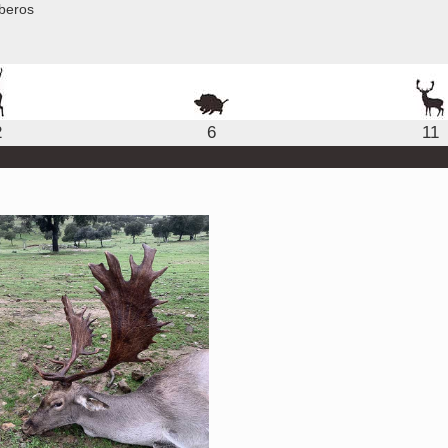
iberos
2
6
11