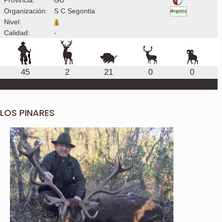
Organización:
S C Segontia
Nivel:
Calidad:
-
45
2
21
0
0
LOS PINARES