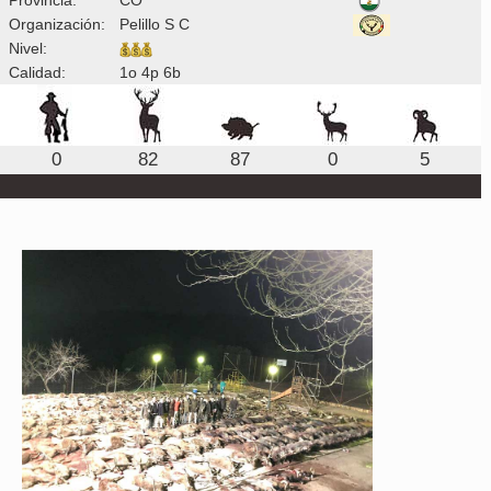
Organización:
Pelillo S C
Nivel:
Calidad:
1o 4p 6b
0
82
87
0
5