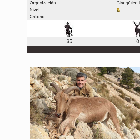
Organización:
Cinegética 
Nivel:
Calidad:
-
35
0