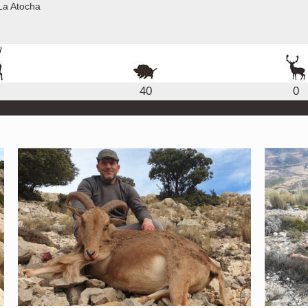
La Atocha
40
0