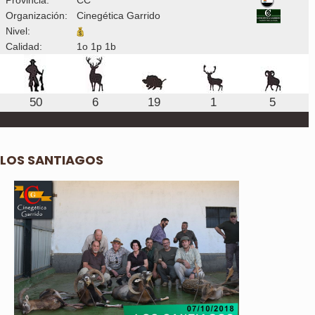
Organización:
Cinegética Garrido
Nivel:
Calidad:
1o 1p 1b
50
6
19
1
5
LOS SANTIAGOS