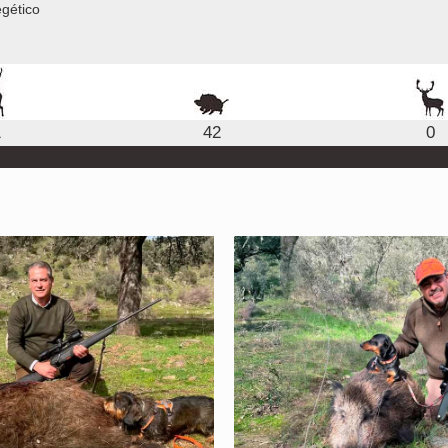
gético
1
42
0