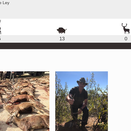
e Ley
5
13
0