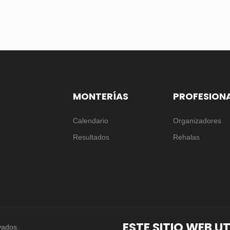
MONTERÍAS
PROFESION
Calendario
Organizadores
Resultados
Rehalas
ESTE SITIO WEB U
vados.