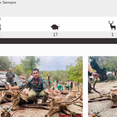
e Siempre
1
17
1