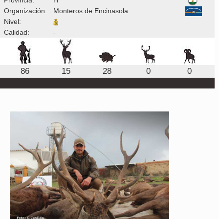
Organización:
Monteros de Encinasola
Nivel:
Calidad:
-
86
15
28
0
0