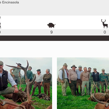
e Encinasola
0
9
0