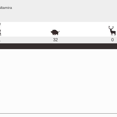
ltamira
1
32
0