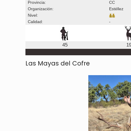
Provincia:
CC
Organización:
Estéllez
Nivel:
Calidad:
-
45
1
Las Mayas del Cofre