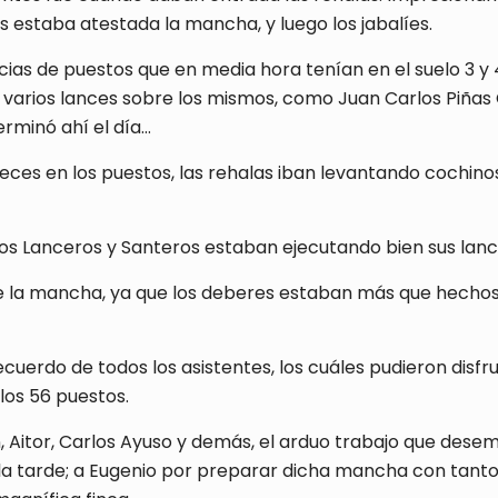
s estaba atestada la mancha, y luego los jabalíes.
icias de puestos que en media hora tenían en el suelo 3 
arios lances sobre los mismos, como Juan Carlos Piñas C
terminó ahí el día…
eces en los puestos, las rehalas iban levantando cochin
los Lanceros y Santeros estaban ejecutando bien sus lanc
 de la mancha, ya que los deberes estaban más que hecho
cuerdo de todos los asistentes, los cuáles pudieron disfr
los 56 puestos.
 Aitor, Carlos Ayuso y demás, el arduo trabajo que dese
 la tarde; a Eugenio por preparar dicha mancha con tanto 