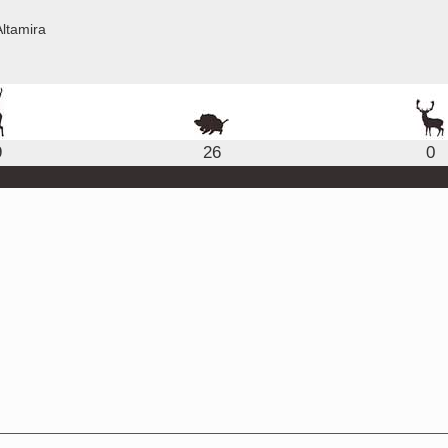
ltamira
9
26
0