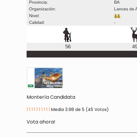
Provincia:
BA
Organización:
Lances de A
Nivel:
Calidad:
-
56
4
Montería Candidata
1
1
1
1
1
1
1
1
1
1
Media 3.98 de 5 (45 Votos)
Vota ahora!