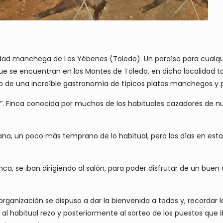
lidad manchega de Los Yébenes (Toledo). Un paraíso para cualq
 que se encuentran en los Montes de Toledo, en dicha localidad 
de una increíble gastronomía de típicos platos manchegos y p
”. Finca conocida por muchos de los habituales cazadores de n
ana, un poco más temprano de lo habitual, pero los días en es
ca, se iban dirigiendo al salón, para poder disfrutar de un bue
ganización se dispuso a dar la bienvenida a todos y, recordar l
ó al habitual rezo y posteriormente al sorteo de los puestos que