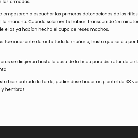
de las armadas.
e empezaron a escuchar las primeras detonaciones de los rifle
s en la mancha. Cuando solamente habían transcurrido 25 minut
de ellos ya habían hecho el cupo de reses machos.
aros fue incesante durante toda la mañana, hasta que se dio por f
ros se dirigieron hasta la casa de la finca para disfrutar de u
nta.
asta bien entrada la tarde, pudiéndose hacer un plantel de 38 v
) y hembras.