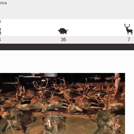
rica
8
36
7