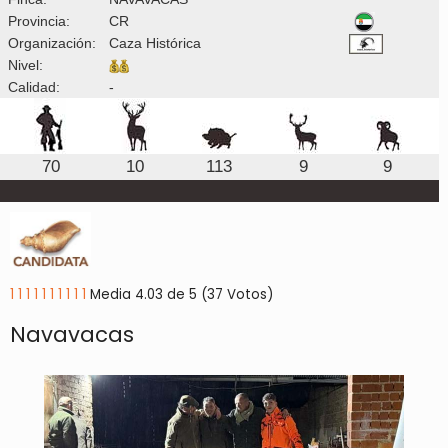
Provincia:
CR
Organización:
Caza Histórica
Nivel:
Calidad:
-
70
10
113
9
9
1
1
1
1
1
1
1
1
1
1
Media 4.03 de 5 (37 Votos)
Navavacas