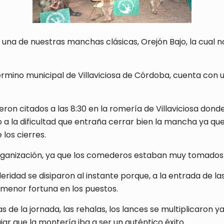
na de nuestras manchas clásicas, Orejón Bajo, la cual n
 término municipal de Villaviciosa de Córdoba, cuenta co
ron citados a las 8:30 en la romería de Villaviciosa dond
 a la dificultad que entraña cerrar bien la mancha ya qu
los cierres.
rganización, ya que los comederos estaban muy tomados
ridad se disiparon al instante porque, a la entrada de la
 menor fortuna en los puestos.
 de la jornada, las rehalas, los lances se multiplicaron 
iar que la montería iba a ser un auténtico éxito.