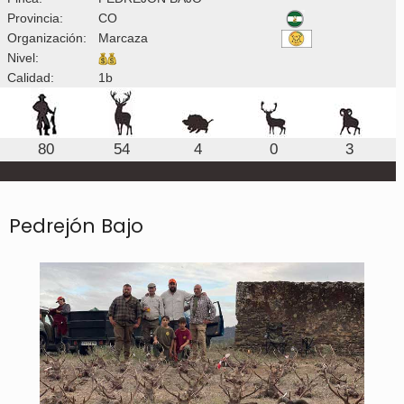
Provincia:
CO
Organización:
Marcaza
Nivel:
Calidad:
1b
80
54
4
0
3
Pedrejón Bajo