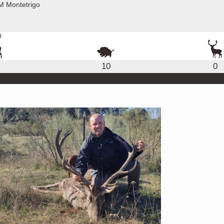
M Montetrigo
10
0