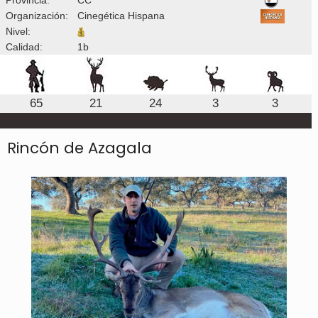
Organización:
Cinegética Hispana
Nivel:
Calidad:
1b
65
21
24
3
3
Rincón de Azagala