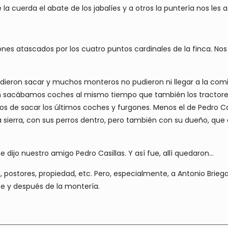
e la cuerda el abate de los jabalíes y a otros la puntería nos l
es atascados por los cuatro puntos cardinales de la finca. Nos ll
udieron sacar y muchos monteros no pudieron ni llegar a la com
bién sacábamos coches al mismo tiempo que también los tractor
os de sacar los últimos coches y furgones. Menos el de Pedro Cas
la sierra, con sus perros dentro, pero también con su dueño, que
 dijo nuestro amigo Pedro Casillas. Y así fue, allí quedaron…
g, postores, propiedad, etc. Pero, especialmente, a Antonio Brie
te y después de la montería.