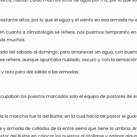
 bastante altos, por lo que el agua y el viento en esa armada no
 en cuanto a climatología se refiere, nos pusimos tempranito en 
emás muchos.
ada del sábado al domingo, para amanecer sin agua, con buena
to se refiere, aunque apuntaba nublado, oscuro y con la sensac
y rezo para dar salida a las armadas.
!
 ocupaban los puestos marcados solo el equipo de postores de e
 la mancha fue la del Buitre, en la cual hacía de postor el guar
as y armada de collados de la entre sierra que tiene la umbría. 
tor del Buitre en colocar los puestos al atollarse y patinar algu