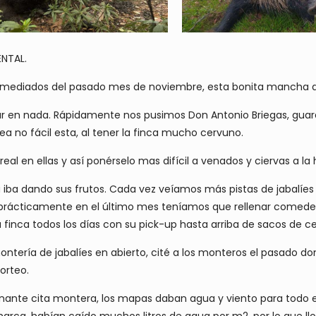
NTAL.
 mediados del pasado mes de noviembre, esta bonita mancha de 
ar en nada. Rápidamente nos pusimos Don Antonio Briegas, guard
a no fácil esta, al tener la finca mucho cervuno.
real en ellas y así ponérselo mas difícil a venados y ciervas a l
iba dando sus frutos. Cada vez veíamos más pistas de jabalíes
prácticamente en el último mes teníamos que rellenar comede
la finca todos los días con su pick-up hasta arriba de sacos de ce
tería de jabalíes en abierto, cité a los monteros el pasado dom
orteo.
ante cita montera, los mapas daban agua y viento para todo 
omarca, habían caído muchos litros de agua por m2, por lo que 