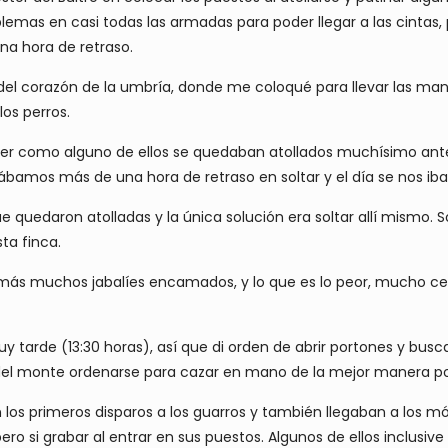
emas en casi todas las armadas para poder llegar a las cintas, po
na hora de retraso.
l corazón de la umbría, donde me coloqué para llevar las manos
los perros.
ver como alguno de ellos se quedaban atollados muchísimo ante
ábamos más de una hora de retraso en soltar y el día se nos iba
e quedaron atolladas y la única solución era soltar allí mismo.
ta finca.
ás muchos jabalíes encamados, y lo que es lo peor, mucho cer
 tarde (13:30 horas), así que di orden de abrir portones y busc
del monte ordenarse para cazar en mano de la mejor manera po
 los primeros disparos a los guarros y también llegaban a los móv
ro si grabar al entrar en sus puestos. Algunos de ellos inclusive