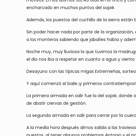
encharcado en muchos puntos del sopié.
Además, los puestos del cuchillo de la sierra están
Sin poder hacer nada por parte de la organización,
a los monteros sabiendo que jabalíes había y ad
Noche muy, muy lluviosa la que tuvimos la madrug
el dio nos iba a respetar en cuanto a agua y vien
Desayuno con las típicas migas Extremeñas, sorteo 
Y aquí comenzó el baile ¡y primeros contratiempos
La primera armada en salir fue la del sopié, donde
de abatir ciervas de gestión.
La segunda armada en salir para cerrar por la cuerda
A la media hora después dimos salida a las travies
puestos, al tener algunos problemas Antonio y el pos