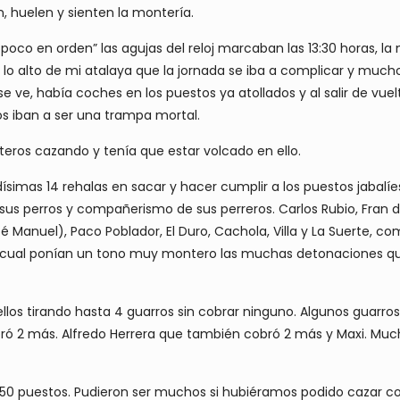
, huelen y sienten la montería.
oco en orden” las agujas del reloj marcaban las 13:30 horas, l
 alto de mi atalaya que la jornada se iba a complicar y mucho
 se ve, había coches en los puestos ya atollados y al salir de vu
os iban a ser una trampa mortal.
teros cazando y tenía que estar volcado en ello.
ísimas 14 rehalas en sacar y hacer cumplir a los puestos jabalíe
sus perros y compañerismo de sus perreros. Carlos Rubio, Fran de 
 Manuel), Paco Poblador, El Duro, Cachola, Villa y La Suerte, co
l cual ponían un tono muy montero las muchas detonaciones q
 ellos tirando hasta 4 guarros sin cobrar ninguno. Algunos guarr
ró 2 más. Alfredo Herrera que también cobró 2 más y Maxi. Mu
n 50 puestos. Pudieron ser muchos si hubiéramos podido cazar co