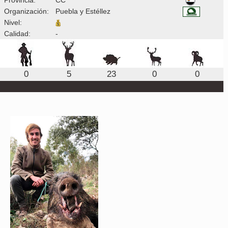
Organización:
Puebla y Estéllez
Nivel:
Calidad:
-
0
5
23
0
0