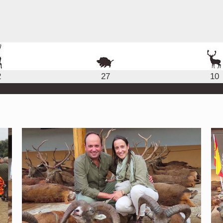
2
27
10